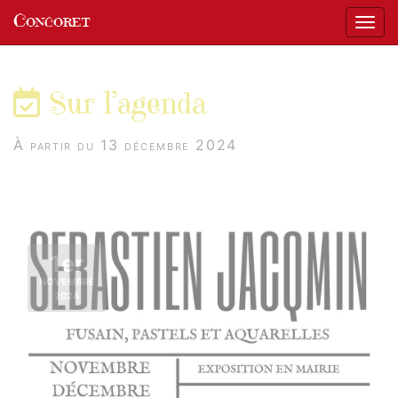
Panneau de gestion des cookies
Concoret
Affic
aller au contenu
Sur l’agenda
À partir du 13 décembre 2024
1er
NOVEMBRE
2024