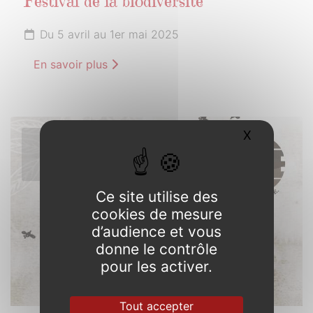
Festival de la biodiversité
Du 5 avril au 1er mai 2025
En savoir plus
X
Masquer l
5
AVRIL
2025
Ce site utilise des
cookies de mesure
d’audience et vous
donne le contrôle
pour les activer.
Tout accepter