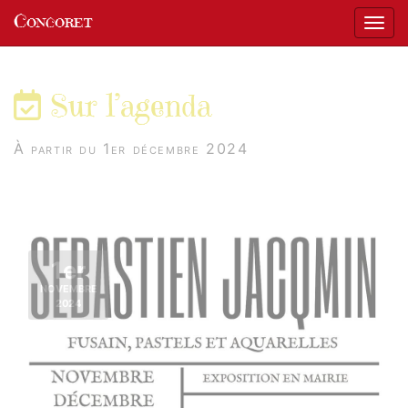
Panneau de gestion des cookies
Concoret
Affic
aller au contenu
Sur l’agenda
À partir du 1er décembre 2024
1er
NOVEMBRE
2024