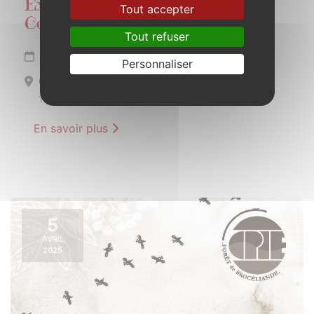
Exposition de photos Gens de
Tout accepter
Concoret
Tout refuser
Du 1er avril au 31 mai 2025
Personnaliser
Concoret
1 place de l’audience
En savoir plus
5
AVRIL
2025