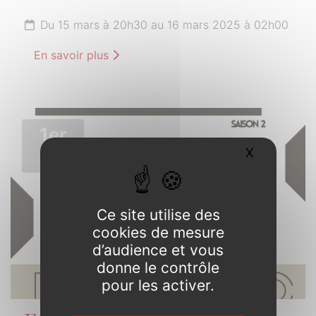
Du 15 mars à 20h30 au 16 mars 2025 à 02h00
En savoir plus
1er
AVRIL
X
Masquer l
2025
Ce site utilise des
cookies de mesure
d’audience et vous
donne le contrôle
pour les activer.