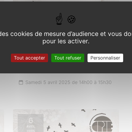
e des cookies de mesure d’audience et vous do
pour les activer.
Balade autour des plantes
sauvages comestibles,
Tout accepter
Tout refuser
Personnaliser
médicinales et toxiques de
saison
Samedi 5 avril 2025 de 14h00 à 15h30
6
AVRIL
2025