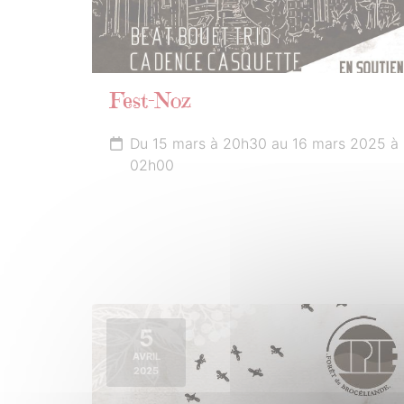
Fest-Noz
Du 15 mars à 20h30 au 16 mars 2025 à
02h00
5
AVRIL
2025