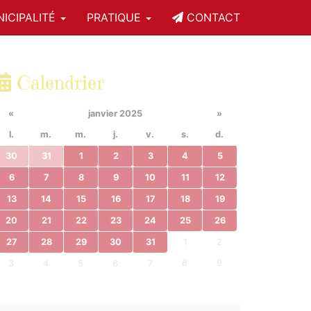
ICIPALITÉ
PRATIQUE
CONTACT
Calendrier
«
janvier 2025
»
l.
m.
m.
j.
v.
s.
d.
30
31
1
2
3
4
5
6
7
8
9
10
11
12
13
14
15
16
17
18
19
20
21
22
23
24
25
26
27
28
29
30
31
1
2
8
9
3
4
5
6
7