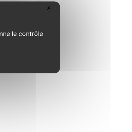
X
Masquer le bandeau des cookies
nne le contrôle