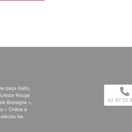
 le pays Gallo,
Schiste Rouge
02 97 22 6
de Bretagne ».
 le « Chêne à
siècles les