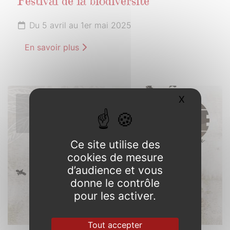
Festival de la biodiversité
Du 5 avril au 1er mai 2025
En savoir plus
X
Masquer l
5
AVRIL
2025
Ce site utilise des
cookies de mesure
d’audience et vous
donne le contrôle
pour les activer.
Tout accepter