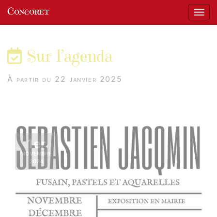
Panneau de gestion des cookies
Concoret
Affic
aller au contenu
Sur l’agenda
À partir du 22 janvier 2025
1er
NOVEMBRE
2024