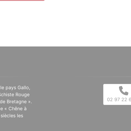
 le pays Gallo,
Schiste Rouge
02 97 22 6
de Bretagne ».
 le « Chêne à
siècles les