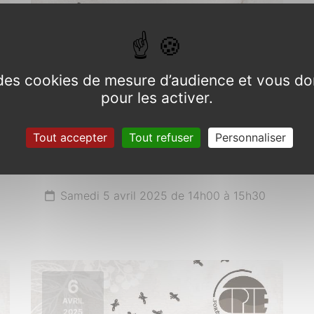
e des cookies de mesure d’audience et vous do
pour les activer.
Balade autour des plantes
sauvages comestibles,
Tout accepter
Tout refuser
Personnaliser
médicinales et toxiques de
saison
Samedi 5 avril 2025 de 14h00 à 15h30
6
AVRIL
2025