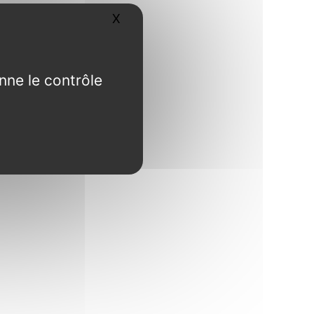
X
Masquer le bandeau des cookies
nne le contrôle