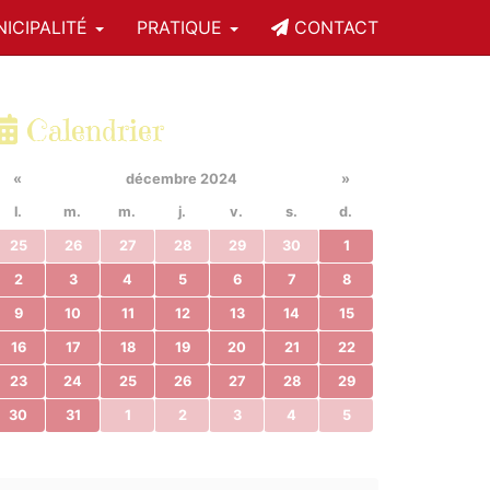
ICIPALITÉ
PRATIQUE
CONTACT
Calendrier
«
décembre 2024
»
l.
m.
m.
j.
v.
s.
d.
25
26
27
28
29
30
1
2
3
4
5
6
7
8
9
10
11
12
13
14
15
16
17
18
19
20
21
22
23
24
25
26
27
28
29
30
31
1
2
3
4
5