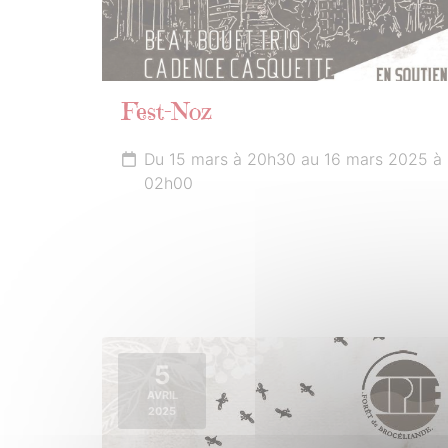
Fest-Noz
Du 15 mars à 20h30 au 16 mars 2025 à
02h00
5
AVRIL
2025