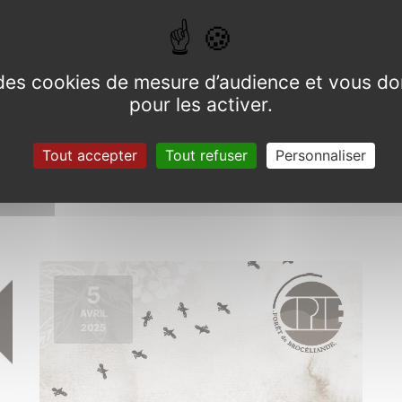
e des cookies de mesure d’audience et vous do
pour les activer.
Fest-Noz
Tout accepter
Tout refuser
Personnaliser
Du 15 mars à 20h30 au 16 mars 2025 à
02h00
5
AVRIL
2025