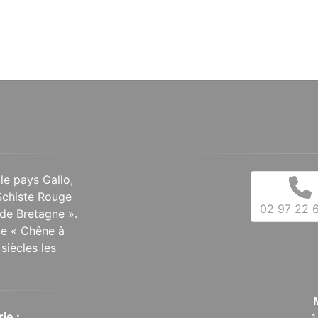
 le pays Gallo,
Schiste Rouge
02 97 22 6
de Bretagne ».
 le « Chêne à
siècles les
ie :
1