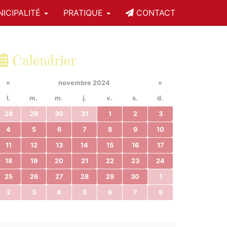
ICIPALITÉ
PRATIQUE
CONTACT
Calendrier
«
novembre 2024
»
l.
m.
m.
j.
v.
s.
d.
28
29
30
31
1
2
3
4
5
6
7
8
9
10
11
12
13
14
15
16
17
18
19
20
21
22
23
24
25
26
27
28
29
30
1
2
3
4
5
6
7
8