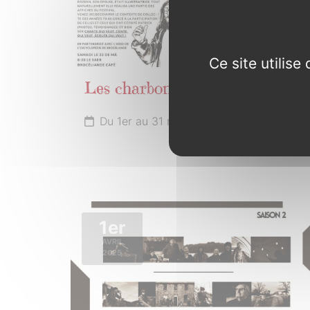
Ce site utilis
Les charbonniers de Paimpont
Du 1er au 31 mars 2025
1er
AVRIL
2025