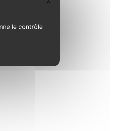
X
Masquer le bandeau des cookies
nne le contrôle