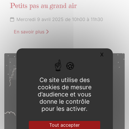
Petits pas au grand air
Mercredi 9 avril 2025 de 10h00 à 11h30
En savoir plus
X
Masquer l
12
AVRIL
2025
Ce site utilise des
cookies de mesure
d’audience et vous
donne le contrôle
pour les activer.
Tout accepter