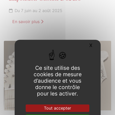
Du 7 juin au 2 août 2025
En savoir plus
X
Masquer l
21
JUIN
2025
Ce site utilise des
cookies de mesure
d’audience et vous
donne le contrôle
pour les activer.
Tout accepter