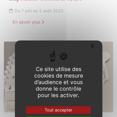
Du 7 juin au 2 août 2025
En savoir plus
X
Masquer l
21
JUIN
2025
Ce site utilise des
cookies de mesure
d’audience et vous
donne le contrôle
pour les activer.
Tout accepter