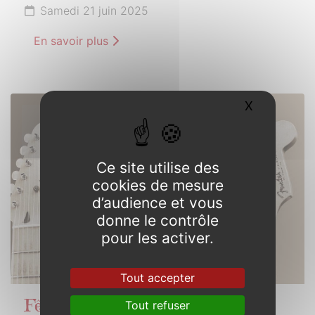
Samedi 21 juin 2025
En savoir plus
X
Masquer l
21
JUIN
2025
Ce site utilise des
cookies de mesure
d’audience et vous
donne le contrôle
pour les activer.
Tout accepter
Tout refuser
Fête de la musique