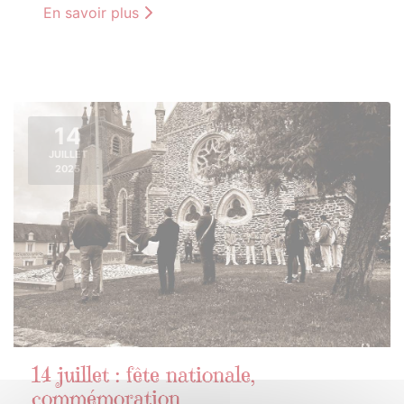
En savoir plus
14
JUILLET
2025
14 juillet : fête nationale,
commémoration