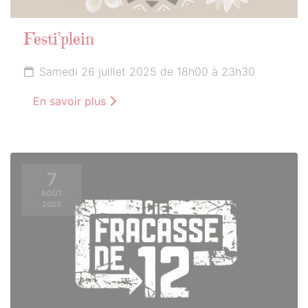
Festi’plein
Samedi 26 juillet 2025 de 18h00 à 23h30
En savoir plus
7
AOÛT
2025