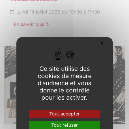
Lundi 14 juillet 2025 de 10h30 à 11h30
En savoir plus
X
Masquer l
14
JUILLET
Ce site utilise des
2025
cookies de mesure
d’audience et vous
donne le contrôle
pour les activer.
Tout accepter
Tout refuser