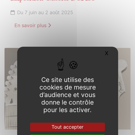
Du 7 juin au 2 août 2025
En savoir plus
X
Masquer l
21
JUIN
2025
Ce site utilise des
cookies de mesure
d’audience et vous
donne le contrôle
pour les activer.
Tout accepter