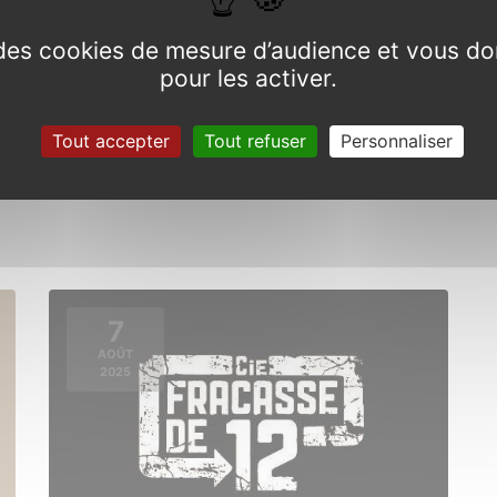
e des cookies de mesure d’audience et vous do
pour les activer.
Festival des assembllées galèzes
Tout accepter
Tout refuser
Personnaliser
Du 14 au 19 juillet 2025
7
AOÛT
2025