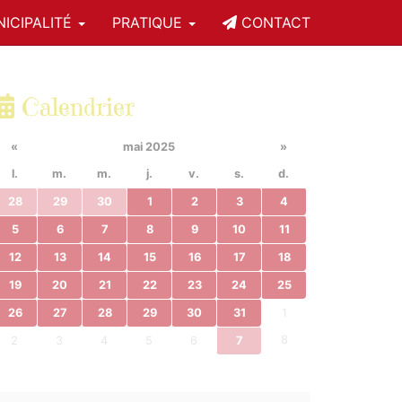
ICIPALITÉ
PRATIQUE
CONTACT
Calendrier
«
mai 2025
»
l.
m.
m.
j.
v.
s.
d.
28
29
30
1
2
3
4
5
6
7
8
9
10
11
12
13
14
15
16
17
18
19
20
21
22
23
24
25
26
27
28
29
30
31
1
8
2
3
4
5
6
7