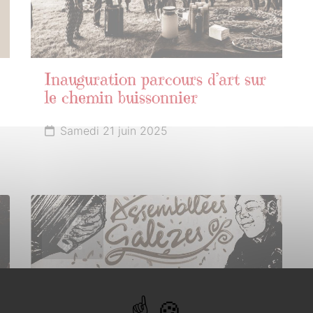
Inauguration parcours d’art sur
le chemin buissonnier
Samedi 21 juin 2025
14
JUILLET
2025