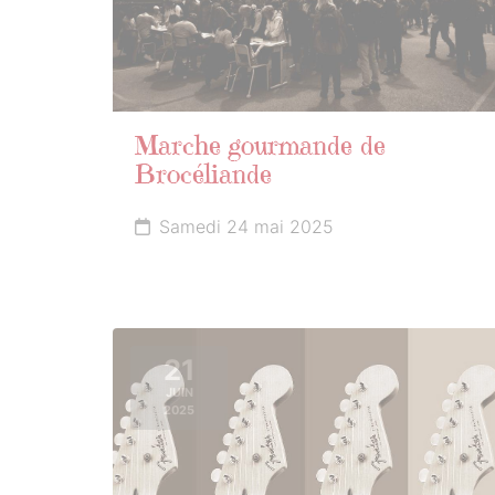
Marche gourmande de
Brocéliande
Samedi 24 mai 2025
21
JUIN
2025