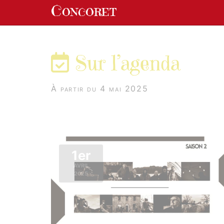
Panneau de gestion des cookies
Concoret
aller au contenu
Sur l’agenda
À partir du 4 mai 2025
1er
AVRIL
2025