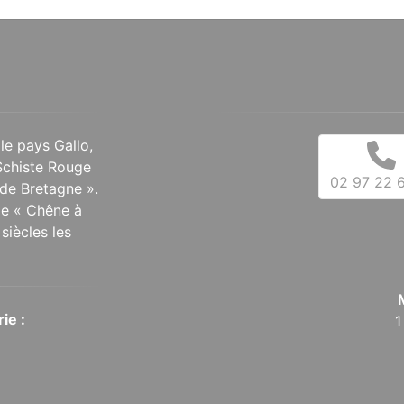
 le pays Gallo,
Schiste Rouge
02 97 22 6
de Bretagne ».
 le « Chêne à
siècles les
ie :
1