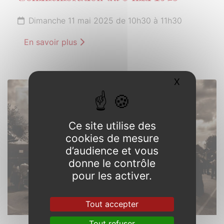
Dimanche 11 mai 2025 de 10h30 à 11h30
En savoir plus
X
Masquer l
24
MAI
2025
Ce site utilise des
cookies de mesure
d’audience et vous
donne le contrôle
pour les activer.
Tout accepter
Tout refuser