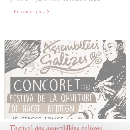
En savoir plus
14
JUILLET
2025
Festival des assembllées galèzes