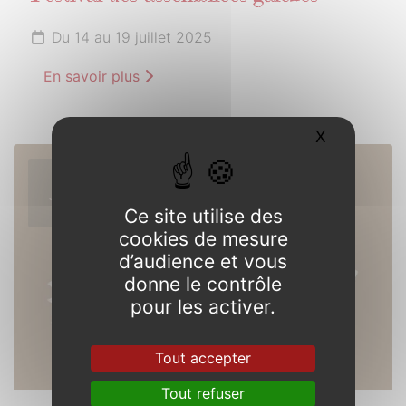
Du 14 au 19 juillet 2025
En savoir plus
X
Masquer l
26
JUILLET
Ce site utilise des
2025
cookies de mesure
d’audience et vous
donne le contrôle
pour les activer.
Tout accepter
Tout refuser