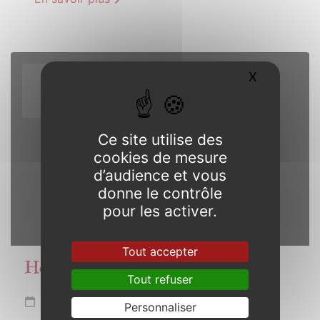
7
X
Masquer l
AOÛT
2025
Ce site utilise des
cookies de mesure
d’audience et vous
donne le contrôle
pour les activer.
Tout accepter
Hop !
Tout refuser
Jeudi 7 août 2025 de 20h30 à 21h30
Personnaliser