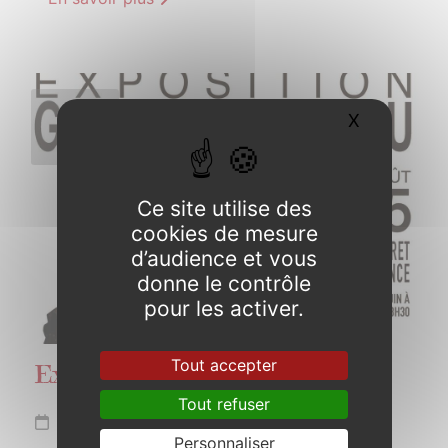
7
X
Masquer l
JUIN
2025
Ce site utilise des
cookies de mesure
d’audience et vous
donne le contrôle
pour les activer.
Tout accepter
Exposition Gabriel DUFEU
Tout refuser
Du 7 juin au 2 août 2025
Personnaliser