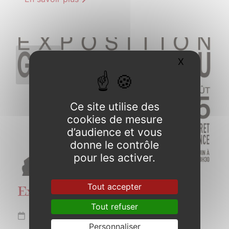
7
X
Masquer l
JUIN
2025
Ce site utilise des
cookies de mesure
d’audience et vous
donne le contrôle
pour les activer.
Tout accepter
Exposition Gabriel DUFEU
Tout refuser
Du 7 juin au 2 août 2025
Personnaliser