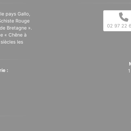
 le pays Gallo,
Schiste Rouge
02 97 22 6
de Bretagne ».
 le « Chêne à
siècles les
ie :
1