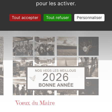
Repas des anciens
pour les activer.
Samedi 22 novembre 2025
Tout accepter
Tout refuser
Personnaliser
23
JANVIER
2026
Vœux du Maire