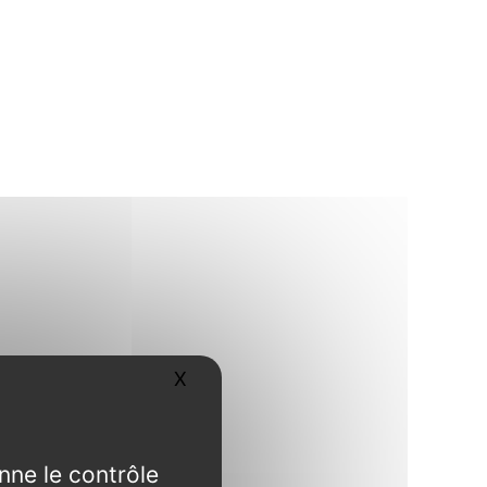
X
Masquer le bandeau des cookies
nne le contrôle