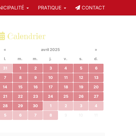
ICIPALITÉ
PRATIQUE
CONTACT
Calendrier
«
avril 2025
»
l.
m.
m.
j.
v.
s.
d.
31
1
2
3
4
5
6
7
8
9
10
11
12
13
14
15
16
17
18
19
20
21
22
23
24
25
26
27
28
29
30
1
2
3
4
5
6
7
8
9
10
11