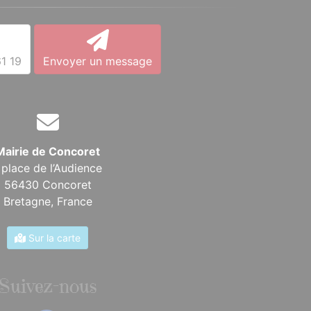
1 19
Envoyer un message
Mairie de Concoret
 place de l’Audience
56430 Concoret
Bretagne,
France
Sur la carte
Suivez-nous