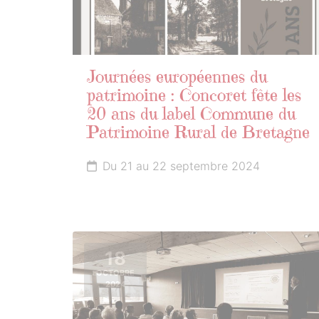
Journées européennes du
patrimoine : Concoret fête les
20 ans du label Commune du
Patrimoine Rural de Bretagne
Du 21 au 22 septembre 2024
18
OCTOBRE
2024