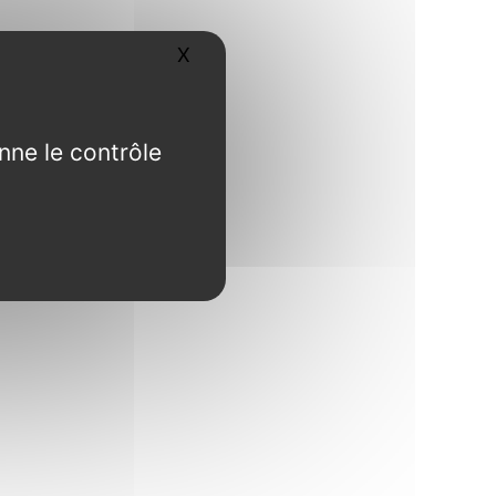
X
Masquer le bandeau des cookies
nne le contrôle