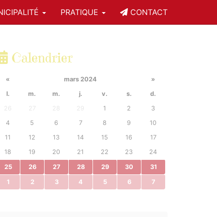
ICIPALITÉ
PRATIQUE
CONTACT
Calendrier
«
mars 2024
»
l.
m.
m.
j.
v.
s.
d.
26
27
28
29
1
2
3
4
5
6
7
8
9
10
11
12
13
14
15
16
17
18
19
20
21
22
23
24
25
26
27
28
29
30
31
1
2
3
4
5
6
7