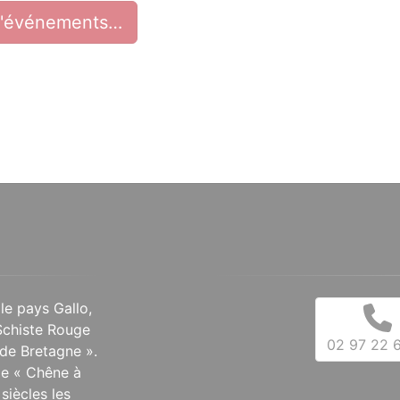
d'événements…
 le pays Gallo,
Schiste Rouge
02 97 22 6
de Bretagne ».
 le « Chêne à
siècles les