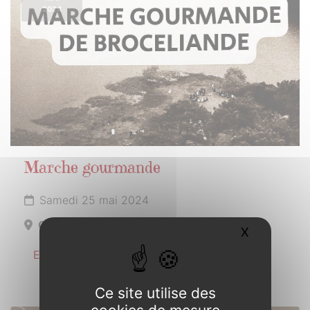
2024
Marche gourmande
Samedi 25 mai 2024
Concoret
X
Masquer l
En savoir plus
Ce site utilise des