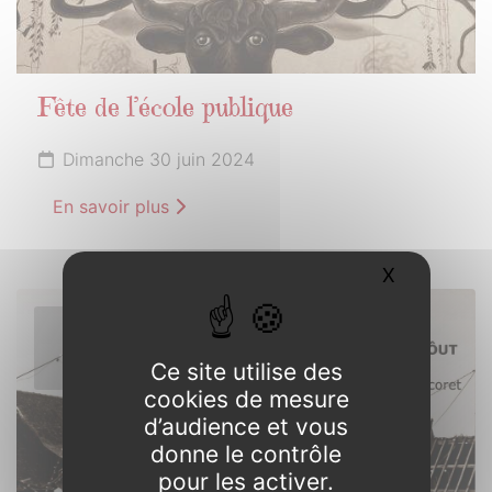
Fête de l’école publique
Dimanche 30 juin 2024
En savoir plus
X
Masquer l
1er
JUILLET
Ce site utilise des
2024
cookies de mesure
d’audience et vous
donne le contrôle
pour les activer.