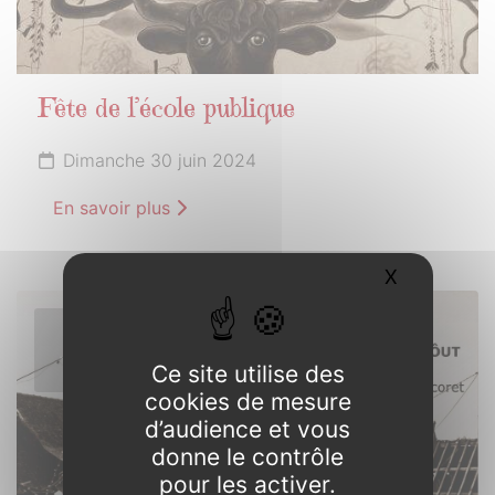
Fête de l’école publique
Dimanche 30 juin 2024
En savoir plus
X
Masquer l
1er
JUILLET
Ce site utilise des
2024
cookies de mesure
d’audience et vous
donne le contrôle
pour les activer.