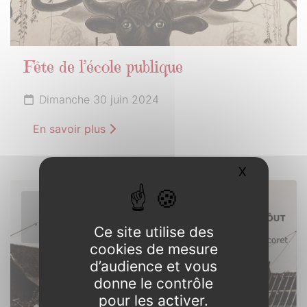
Fête de l’école publique
Dimanche 30 juin 2024
En savoir plus
X
Masquer l
1er
JUILLET
Ce site utilise des
2024
cookies de mesure
d’audience et vous
donne le contrôle
pour les activer.