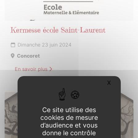
Kermesse école Saint-Laurent
Dimanche 23 juin 2024
Concoret
En savoir plus
X
Masquer l
30
Ce site utilise des
JUIN
2024
cookies de mesure
d’audience et vous
donne le contrôle