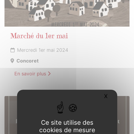
Marché du 1er mai
Mercredi 1er mai 2024
Concoret
En savoir plus
X
Masquer l
11
MAI
2024
Ce site utilise des
cookies de mesure