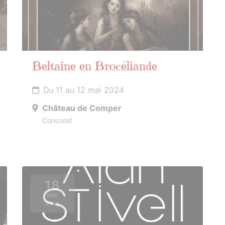
Beltaine en Brocéliande
Du 11 au 12 mai 2024
Château de Comper
Concoret
18
MAI
2024