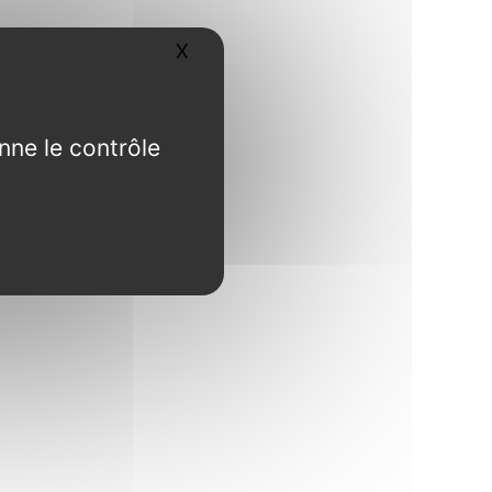
X
Masquer le bandeau des cookies
nne le contrôle