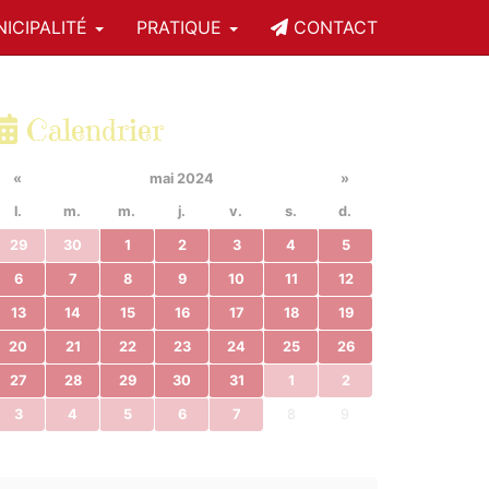
ICIPALITÉ
PRATIQUE
CONTACT
Calendrier
«
mai 2024
»
l.
m.
m.
j.
v.
s.
d.
29
30
1
2
3
4
5
6
7
8
9
10
11
12
13
14
15
16
17
18
19
20
21
22
23
24
25
26
27
28
29
30
31
1
2
3
4
5
6
7
8
9