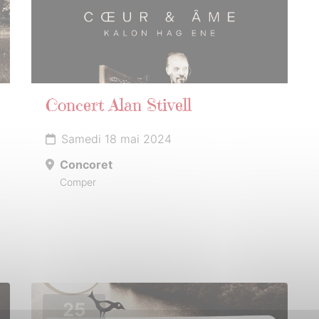
Concert Alan Stivell
Samedi 18 mai 2024
Concoret
Comper
25