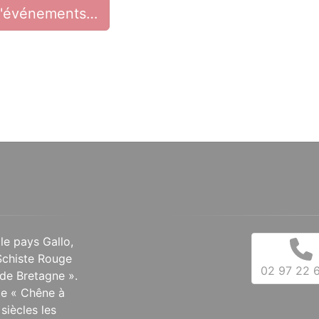
d'événements…
 le pays Gallo,
Schiste Rouge
02 97 22 6
de Bretagne ».
 le « Chêne à
siècles les