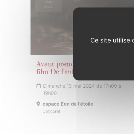
MAI
2024
Ce site utilis
Avant-première : projection du
film De l’aube à l’aube
Dimanche 19 mai 2024 de 17h00 à
19h00
espace Eon de l’étoile
Concoret