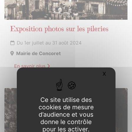
Exposition photos sur les pileries
Du 1er juillet au 31 août 2024
Mairie de Concoret
En savoir plus
X
Masquer l
6
Ce site utilise des
JUILLET
cookies de mesure
2024
d’audience et vous
donne le contrôle
pour les activer.