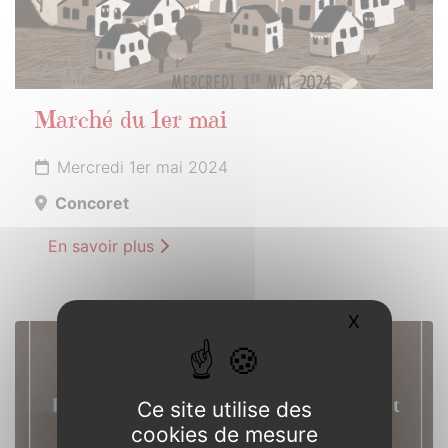
Marché du 1er mai
Mercredi 1er mai 2024
Concoret
En savoir plus
X
Masquer l
11
MAI
2024
Ce site utilise des
cookies de mesure