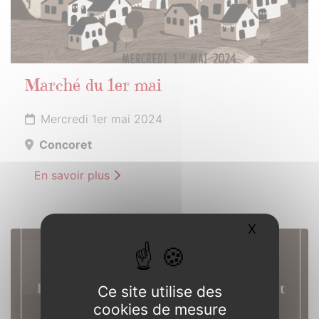
Marché du 1er mai
Mercredi 1er mai 2024
Concoret
En savoir plus
X
Masquer l
11
MAI
2024
Ce site utilise des
cookies de mesure