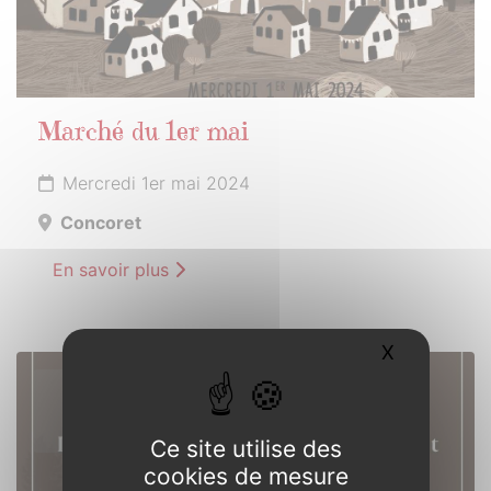
Marché du 1er mai
Mercredi 1er mai 2024
Concoret
En savoir plus
X
Masquer l
11
MAI
2024
Ce site utilise des
cookies de mesure