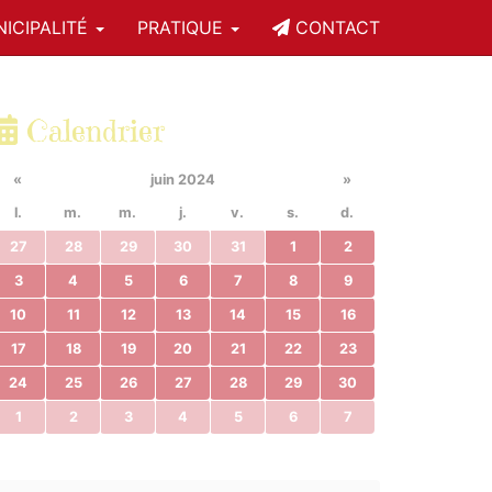
ICIPALITÉ
PRATIQUE
CONTACT
Calendrier
«
juin 2024
»
l.
m.
m.
j.
v.
s.
d.
27
28
29
30
31
1
2
3
4
5
6
7
8
9
10
11
12
13
14
15
16
17
18
19
20
21
22
23
24
25
26
27
28
29
30
1
2
3
4
5
6
7