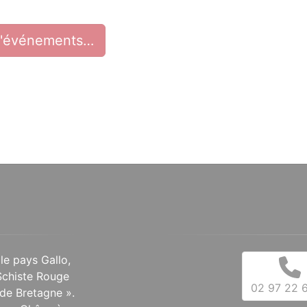
d'événements…
 le pays Gallo,
Schiste Rouge
02 97 22 6
de Bretagne ».