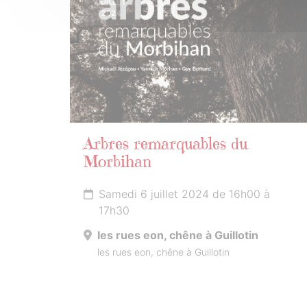
JUILLET
2024
Arbres remarquables du
Morbihan
Samedi 6 juillet 2024 de 16h00 à
17h30
les rues eon, chêne à Guillotin
les rues eon, chêne à Guillotin