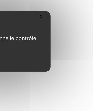
X
Masquer le bandeau des cookies
nne le contrôle