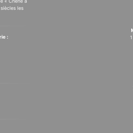
 le « Chêne à
siècles les
ie :
1