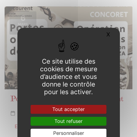
6
MARS
2026
X
Masquer l
Ce site utilise des
cookies de mesure
d’audience et vous
donne le contrôle
pour les activer.
Portes ouvertes école Saint-Laurent
Tout accepter
Vendredi 6 mars de 16h45 à 19h00
Tout refuser
En savoir plus
Personnaliser