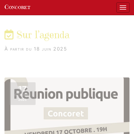
Panneau de gestion des cookies
Concoret
Affic
aller au contenu
Sur l’agenda
À partir du 18 juin 2025
17
OCTOBRE
2025