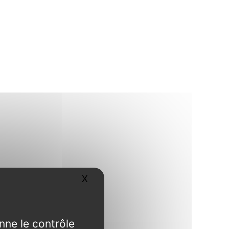
X
Masquer le bandeau des cookies
nne le contrôle