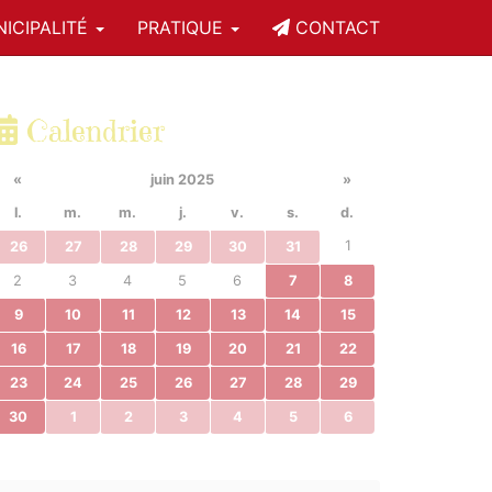
ICIPALITÉ
PRATIQUE
CONTACT
Calendrier
«
juin 2025
»
l.
m.
m.
j.
v.
s.
d.
1
26
27
28
29
30
31
2
3
4
5
6
7
8
9
10
11
12
13
14
15
16
17
18
19
20
21
22
23
24
25
26
27
28
29
30
1
2
3
4
5
6