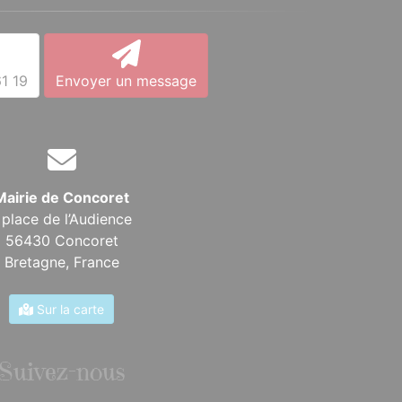
1 19
Envoyer un message
Mairie de Concoret
 place de l’Audience
56430 Concoret
Bretagne,
France
Sur la carte
Suivez-nous