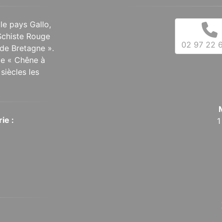
 le pays Gallo,
Schiste Rouge
02 97 22 6
de Bretagne ».
 le « Chêne à
siècles les
ie :
1