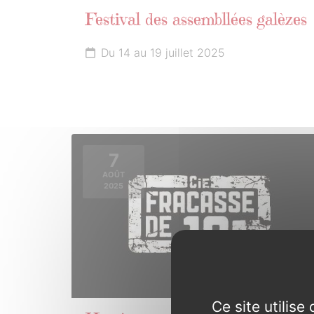
Festival des assembllées galèzes
Du 14 au 19 juillet 2025
7
AOÛT
2025
Ce site utilis