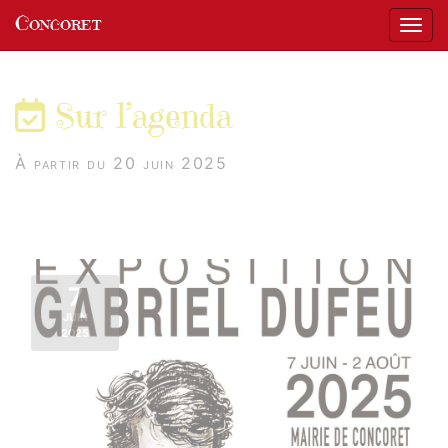
Panneau de gestion des cookies
Concoret
Affic
aller au contenu
Sur l’agenda
À partir du 20 juin 2025
7
JUIN
2025