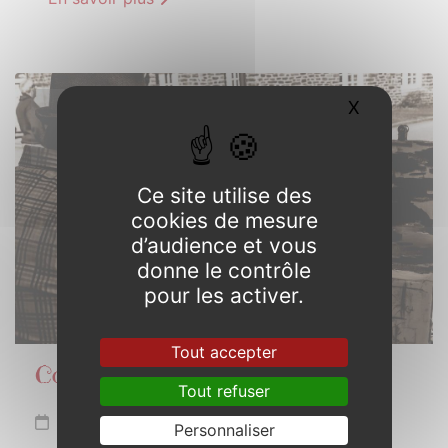
10
X
Masquer l
AOÛT
2025
Ce site utilise des
cookies de mesure
d’audience et vous
donne le contrôle
pour les activer.
Tout accepter
Couleurs de Bretagne
Tout refuser
Dimanche 10 août 2025
Personnaliser