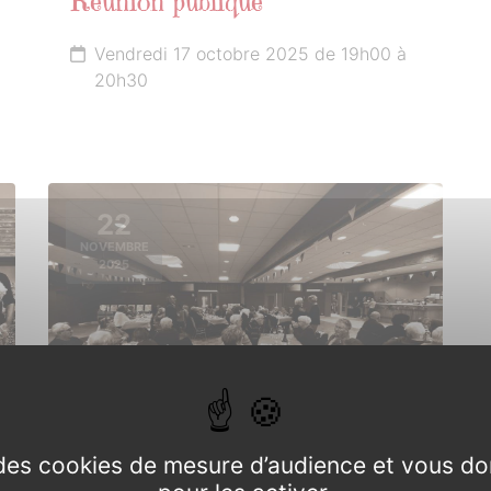
Réunion publique
Vendredi 17 octobre 2025 de 19h00 à
20h30
22
NOVEMBRE
2025
e des cookies de mesure d’audience et vous do
Repas des anciens