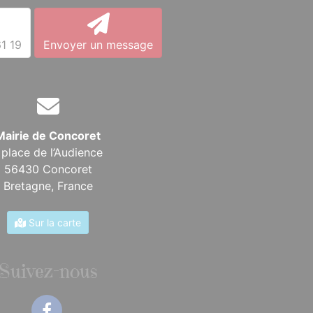
1 19
Envoyer un message
Mairie de Concoret
 place de l’Audience
56430 Concoret
Bretagne,
France
Sur la carte
Suivez-nous