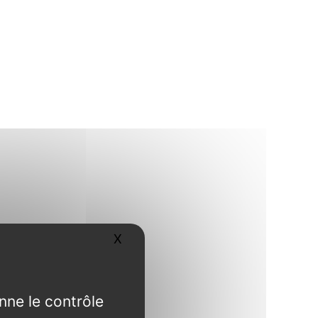
X
Masquer le bandeau des cookies
nne le contrôle