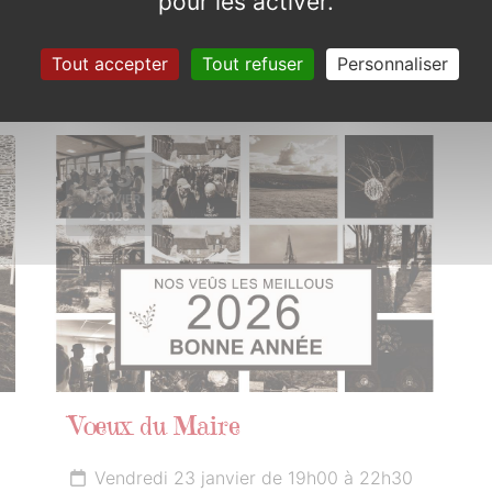
pour les activer.
Samedi 22 novembre 2025
Tout accepter
Tout refuser
Personnaliser
23
JANVIER
2026
Vœux du Maire
Vendredi 23 janvier de 19h00 à 22h30