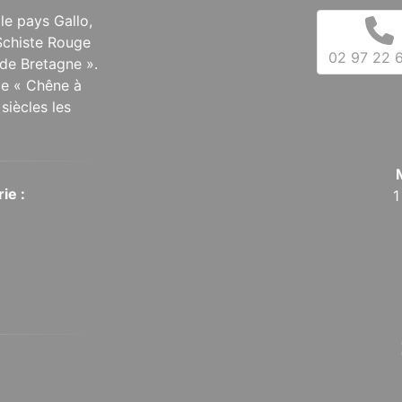
 le pays Gallo,
Schiste Rouge
02 97 22 6
de Bretagne ».
 le « Chêne à
siècles les
ie :
1