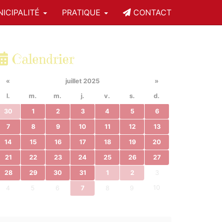
ICIPALITÉ
PRATIQUE
CONTACT
Calendrier
«
juillet 2025
»
l.
m.
m.
j.
v.
s.
d.
30
1
2
3
4
5
6
7
8
9
10
11
12
13
14
15
16
17
18
19
20
21
22
23
24
25
26
27
28
29
30
31
1
2
3
10
4
5
6
7
8
9