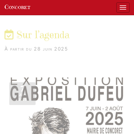
Panneau de gestion des cookies
Concoret
Affic
aller au contenu
Sur l’agenda
À partir du 28 juin 2025
7
JUIN
2025