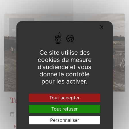
14
X
Masquer l
SEPTEMBRE
2025
Ce site utilise des
cookies de mesure
d’audience et vous
donne le contrôle
pour les activer.
Tout accepter
Trophée de Bretagne Motocross
Tout refuser
Dimanche 14 septembre 2025
Personnaliser
En savoir plus