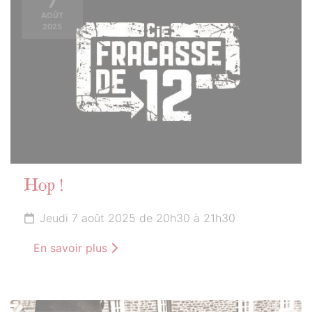
7
AOÛT
2025
Hop !
Jeudi 7 août 2025 de 20h30 à 21h30
En savoir plus