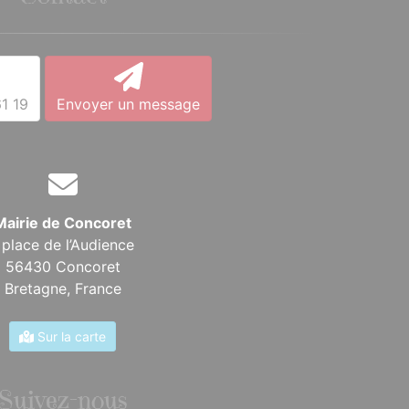
1 19
Envoyer un message
Mairie de Concoret
 place de l’Audience
56430 Concoret
Bretagne,
France
Sur la carte
Suivez-nous