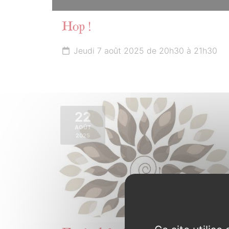
Hop !
Jeudi 7 août 2025 de 20h30 à 21h30
22
AOÛT
2025