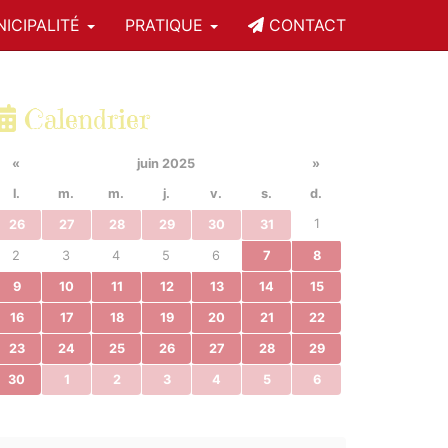
ICIPALITÉ
PRATIQUE
CONTACT
Calendrier
«
juin 2025
»
l.
m.
m.
j.
v.
s.
d.
1
26
27
28
29
30
31
2
3
4
5
6
7
8
9
10
11
12
13
14
15
16
17
18
19
20
21
22
23
24
25
26
27
28
29
30
1
2
3
4
5
6