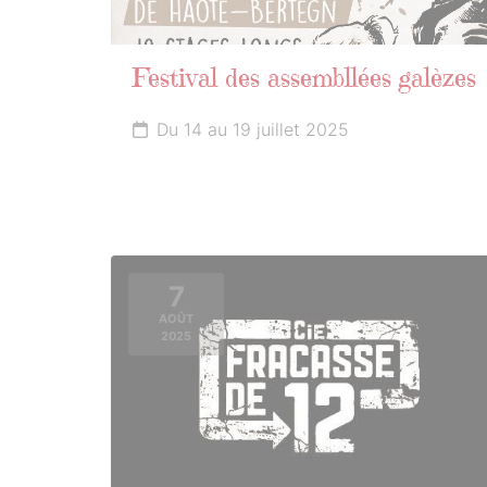
Festival des assembllées galèzes
Du 14 au 19 juillet 2025
7
AOÛT
2025