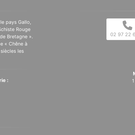
 le pays Gallo,
Schiste Rouge
02 97 22 6
de Bretagne ».
 le « Chêne à
siècles les
ie :
1