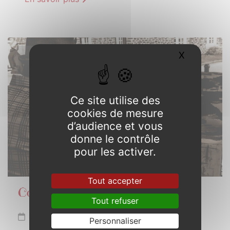
10
X
Masquer l
AOÛT
2025
Ce site utilise des
cookies de mesure
d’audience et vous
donne le contrôle
pour les activer.
Tout accepter
Couleurs de Bretagne
Tout refuser
Dimanche 10 août 2025
Personnaliser