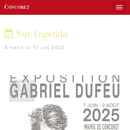
Panneau de gestion des cookies
Concoret
Affic
aller au contenu
Sur l’agenda
À partir du 17 juin 2025
7
JUIN
2025