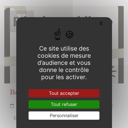
17
X
Masquer l
OCTOBRE
2025
Ce site utilise des
cookies de mesure
d’audience et vous
donne le contrôle
pour les activer.
Réunion publique
Tout accepter
Tout refuser
Vendredi 17 octobre 2025 de 19h00 à 20h30
Personnaliser
En savoir plus