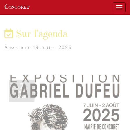
Panneau de gestion des cookies
Concoret
Affic
aller au contenu
Sur l’agenda
À partir du 19 juillet 2025
7
JUIN
2025