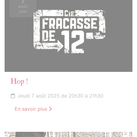
7
AOÛT
2025
Hop !
Jeudi 7 août 2025 de 20h30 à 21h30
En savoir plus