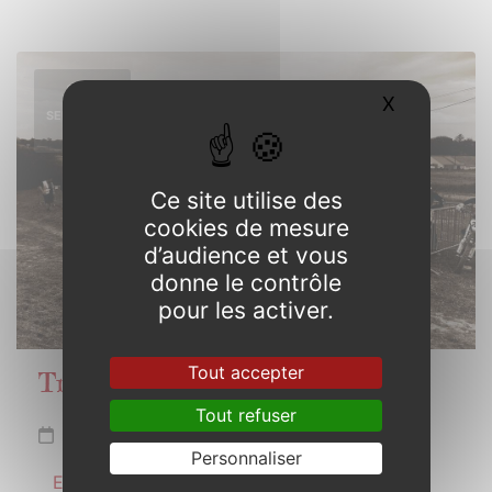
14
X
Masquer l
SEPTEMBRE
2025
Ce site utilise des
cookies de mesure
d’audience et vous
donne le contrôle
pour les activer.
Tout accepter
Trophée de Bretagne Motocross
Tout refuser
Dimanche 14 septembre 2025
Personnaliser
En savoir plus