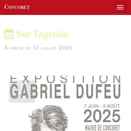
Panneau de gestion des cookies
Concoret
Affic
aller au contenu
Sur l’agenda
À partir du 13 juillet 2025
7
JUIN
2025