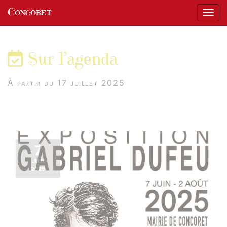
Panneau de gestion des cookies
Concoret
Affic
aller au contenu
Sur l’agenda
À partir du 17 juillet 2025
7
JUIN
2025