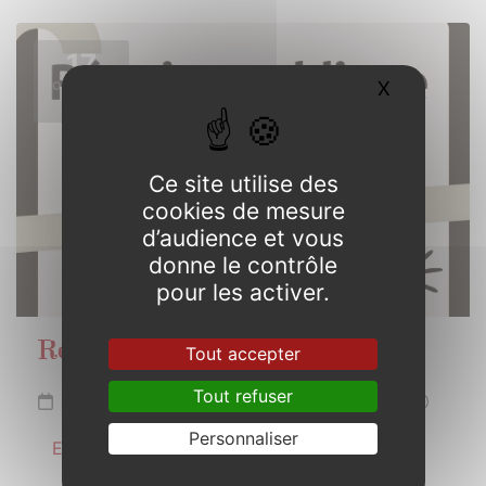
17
X
Masquer l
OCTOBRE
2025
Ce site utilise des
cookies de mesure
d’audience et vous
donne le contrôle
pour les activer.
Réunion publique
Tout accepter
Tout refuser
Vendredi 17 octobre 2025 de 19h00 à 20h30
Personnaliser
En savoir plus