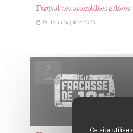
Festival des assembllées galèzes
Du 14 au 19 juillet 2025
7
AOÛT
2025
Ce site utilis