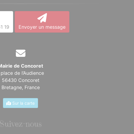
1 19
Envoyer un message
Mairie de Concoret
 place de l’Audience
56430 Concoret
Bretagne,
France
Sur la carte
Suivez-nous