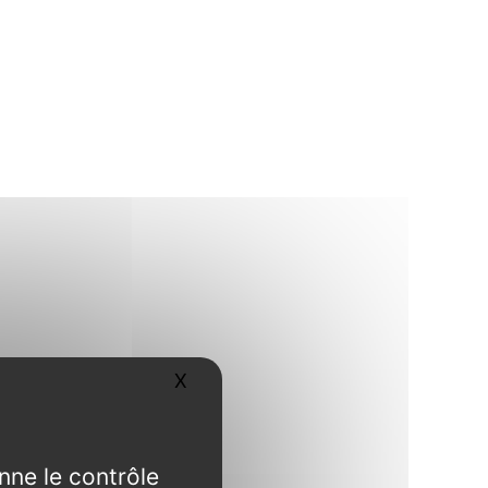
X
Masquer le bandeau des cookies
nne le contrôle