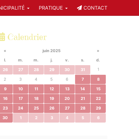
ICIPALITÉ
PRATIQUE
CONTACT
Calendrier
«
juin 2025
»
l.
m.
m.
j.
v.
s.
d.
1
26
27
28
29
30
31
2
3
4
5
6
7
8
9
10
11
12
13
14
15
16
17
18
19
20
21
22
23
24
25
26
27
28
29
30
1
2
3
4
5
6