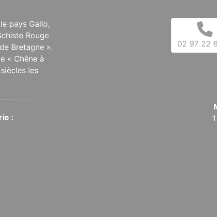
 le pays Gallo,
Schiste Rouge
02 97 22 6
de Bretagne ».
 le « Chêne à
siècles les
ie :
1