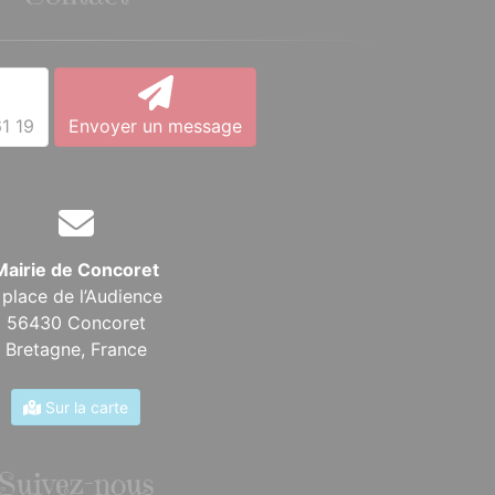
1 19
Envoyer un message
Mairie de Concoret
 place de l’Audience
56430 Concoret
Bretagne,
France
Sur la carte
Suivez-nous