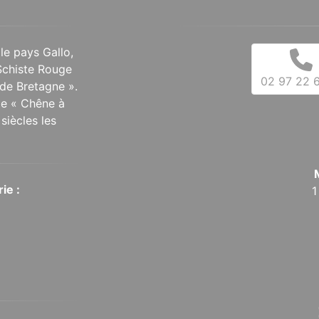
 le pays Gallo,
Schiste Rouge
02 97 22 6
de Bretagne ».
 le « Chêne à
siècles les
ie :
1