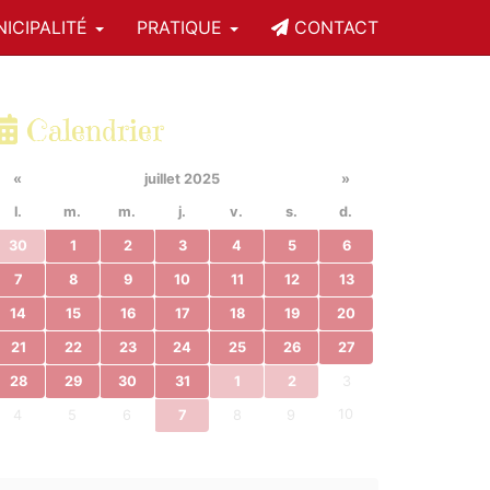
ICIPALITÉ
PRATIQUE
CONTACT
Calendrier
«
juillet 2025
»
l.
m.
m.
j.
v.
s.
d.
30
1
2
3
4
5
6
7
8
9
10
11
12
13
14
15
16
17
18
19
20
21
22
23
24
25
26
27
28
29
30
31
1
2
3
10
4
5
6
7
8
9