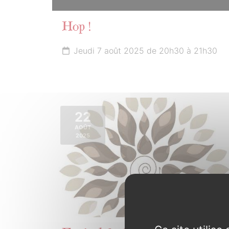
Hop !
Jeudi 7 août 2025 de 20h30 à 21h30
22
AOÛT
2025