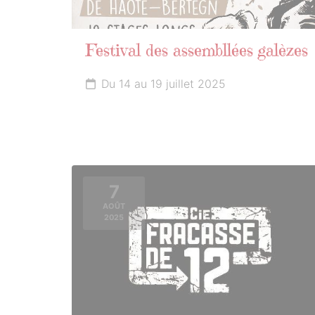
Festival des assembllées galèzes
Du 14 au 19 juillet 2025
7
AOÛT
2025