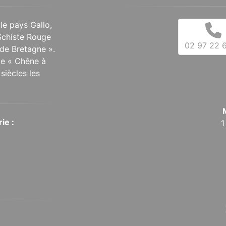
 le pays Gallo,
Schiste Rouge
02 97 22 6
de Bretagne ».
 le « Chêne à
siècles les
ie :
1