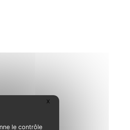
X
Masquer le bandeau des cookies
nne le contrôle