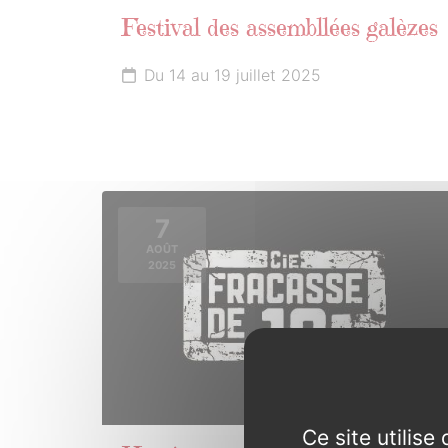
Festival des assembllées galèzes
Du 14 au 19 juillet 2025
7
AOÛT
2025
Ce site utilis