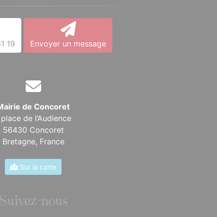
1 19
Envoyer un message
Mairie de Concoret
 place de l’Audience
56430 Concoret
Bretagne,
France
Sur la carte
Suivez-nous