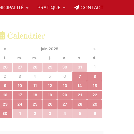
ICIPALITÉ
PRATIQUE
CONTACT
Calendrier
«
juin 2025
»
l.
m.
m.
j.
v.
s.
d.
1
26
27
28
29
30
31
2
3
4
5
6
7
8
9
10
11
12
13
14
15
16
17
18
19
20
21
22
23
24
25
26
27
28
29
30
1
2
3
4
5
6