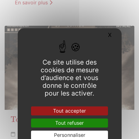
En savoir plus
X
Masquer l
27
AVRIL
2026
Ce site utilise des
cookies de mesure
d’audience et vous
donne le contrôle
pour les activer.
Tout accepter
Tour de Bretagne à Concoret
Tout refuser
Lundi 27 avril
Personnaliser