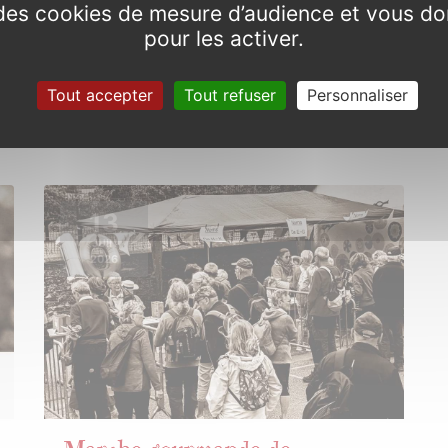
e des cookies de mesure d’audience et vous do
Commémoration du 8 mai
pour les activer.
1945
Dimanche 10 mai de 10h00 à 11h30
Tout accepter
Tout refuser
Personnaliser
13
JUIN
2026