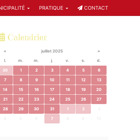
ICIPALITÉ
PRATIQUE
CONTACT
Calendrier
«
juillet 2025
»
l.
m.
m.
j.
v.
s.
d.
30
1
2
3
4
5
6
7
8
9
10
11
12
13
14
15
16
17
18
19
20
21
22
23
24
25
26
27
28
29
30
31
1
2
3
10
4
5
6
7
8
9