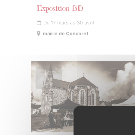
Exposition BD
Du 17 mars au 30 avril
mairie de Concoret
1er
MAI
2026