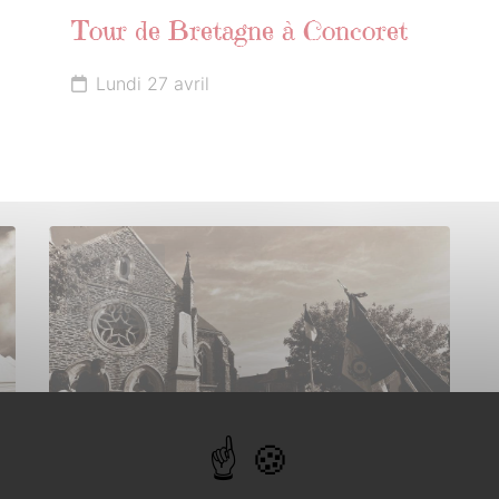
Tour de Bretagne à Concoret
Lundi 27 avril
10
MAI
2026