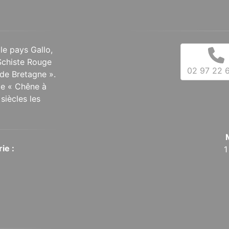
 le pays Gallo,
Schiste Rouge
02 97 22 6
de Bretagne ».
 le « Chêne à
siècles les
ie :
1