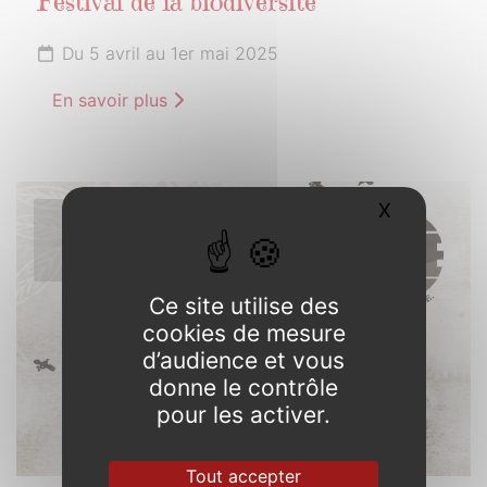
Festival de la biodiversité
Du 5 avril au 1er mai 2025
En savoir plus
X
Masquer l
5
AVRIL
2025
Ce site utilise des
cookies de mesure
d’audience et vous
donne le contrôle
pour les activer.
Tout accepter