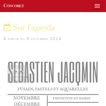
Panneau de gestion des cookies
Concoret
Affic
aller au contenu
Sur l’agenda
À partir du 9 décembre 2024
1er
NOVEMBRE
2024