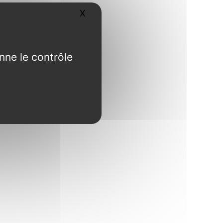
X
Masquer le bandeau des cookies
nne le contrôle