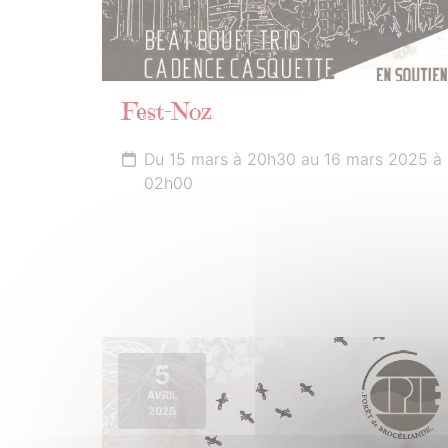
Fest-Noz
Du 15 mars à 20h30 au 16 mars 2025 à
02h00
5
AVRIL
2025