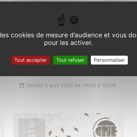
e des cookies de mesure d’audience et vous do
pour les activer.
Balade autour des plantes
sauvages comestibles,
Tout accepter
Tout refuser
Personnaliser
médicinales et toxiques de
saison
Samedi 5 avril 2025 de 14h00 à 15h30
6
AVRIL
2025