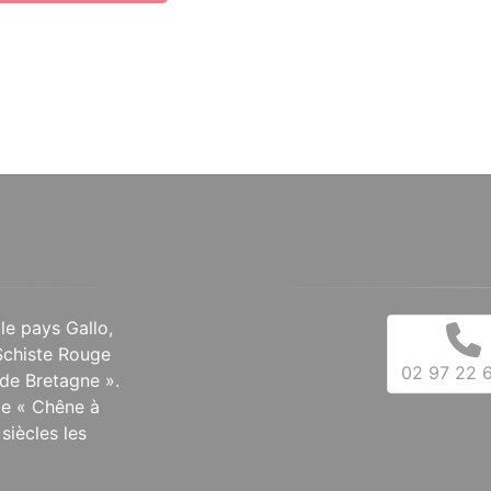
 le pays Gallo,
Schiste Rouge
02 97 22 6
de Bretagne ».
 le « Chêne à
siècles les