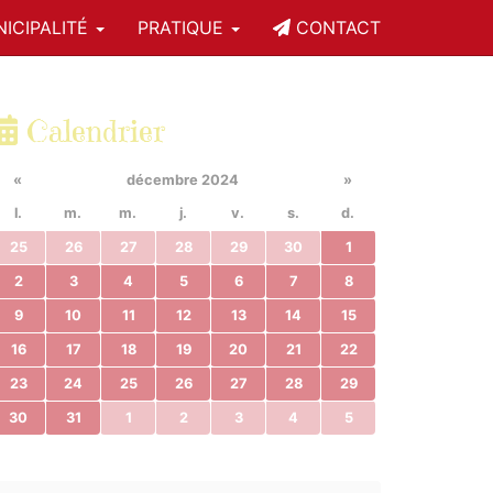
ICIPALITÉ
PRATIQUE
CONTACT
Calendrier
«
décembre 2024
»
l.
m.
m.
j.
v.
s.
d.
25
26
27
28
29
30
1
2
3
4
5
6
7
8
9
10
11
12
13
14
15
16
17
18
19
20
21
22
23
24
25
26
27
28
29
30
31
1
2
3
4
5