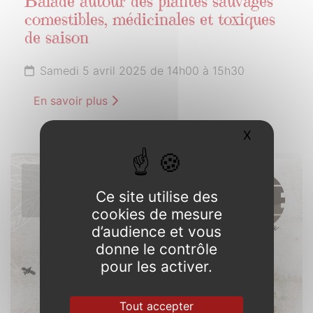
Balade autour des plantes sauvages
comestibles, médicinales et toxiques
de saison
Samedi 5 avril 2025 de 14h00 à 15h30
En savoir plus
X
Masquer l
5
Ce site utilise des
AVRIL
2025
cookies de mesure
d’audience et vous
donne le contrôle
pour les activer.
Tout accepter