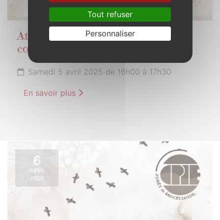
Tout refuser
Personnaliser
Atelier cuisine "sauvages et
comestibles" par le goût sauvage
Samedi 5 avril 2025 de 16h00 à 17h30
En savoir plus
6
AVRIL
2025