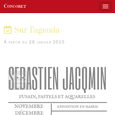
Panneau de gestion des cookies
Concoret
Affic
aller au contenu
Sur l’agenda
À partir du 28 janvier 2025
1er
NOVEMBRE
2024